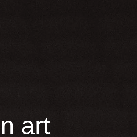
u
n
a
r
t