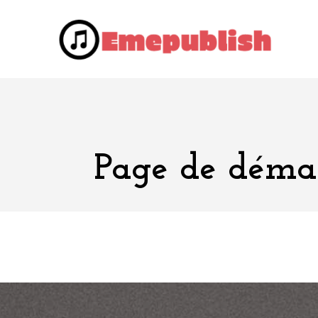
Skip
to
Em
La mus
content
Page de déma