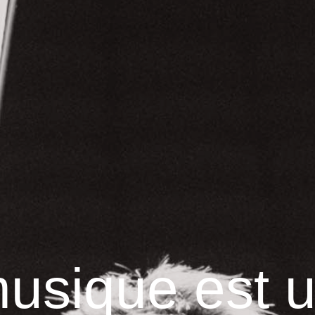
m
u
s
i
q
u
e
e
s
t